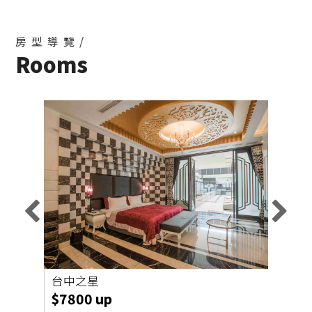
房型導覽/
Rooms
台中之星
異度
$7800 up
$62